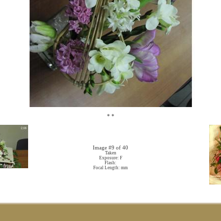
*
*
Image #9 of 40
Taken
Exposure: F
Flash:
Focal Length: mm