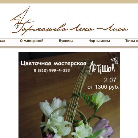
ная
О мастерской
Буквица
Черты места
Точка с