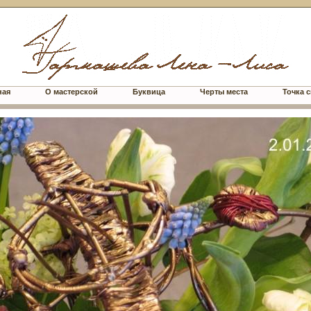
ная
О мастерской
Буквица
Черты места
Точка с