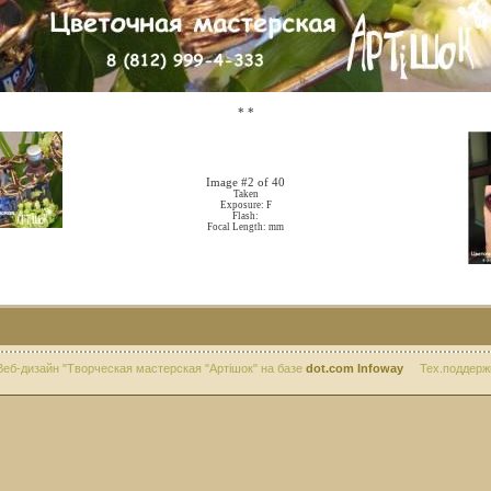
*
*
Image #2 of 40
Taken
Exposure: F
Flash:
Focal Length: mm
дизайн "Творческая мастерская "Артiшок" на базе
dot.com Infoway
Тех.поддерж